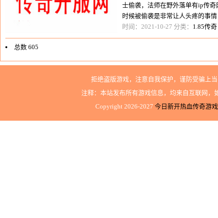
士偷袭，法师在野外落单有ip传
时候被偷袭是非常让人头疼的事情
们没有提前做好cqsf05277准备的
时间：2021-10-27 分类：
1.85传奇
总数 605
上一页
拒绝盗版游戏，注意自我保护，谨防受骗上当
1...
注释：本站发布所有游戏信息，均来自互联网，
24
Copyright 2026-2027
今日新开热血传奇游戏
25
26
27
28
29
30