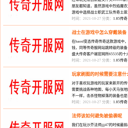
朋友都知道，虽然游戏中烈焰魔衣
游戏中选择战士职武工队传奇土匪业
多，那么战士这个职业传奇上哪到
时间：2021-10-27 分类：
1.85传奇
战士在游戏中怎么穿戴装备
在haosf变态传奇传奇这款游戏
钱，同等传奇服网站跳转级的装备
盛大传奇客户端官网所65535的
搭成为一个很重要的因素，在传奇
时间：2021-10-27 分类：
1.85传奇
玩家刷图的时候需要注意什
对于喜欢玩游戏的玩家来新开的传
需要挑战各种地图，每小天马张地
不一样，击杀怪物掉落的装备也是
得好(地图靠跑·一切靠打·追忆20
时间：2021-10-27 分类：
1.85传奇
法师该如何避免被偷袭呢
我们在玩沙芥法师jjj47的时候