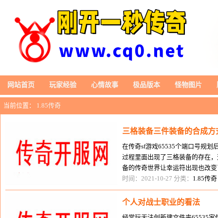
网站首页
玩家经验
心情故事
极品版本
怪物图片
当前位置：
1.85传奇
三格装备三件装备的合成方
在传奇sf游戏65535个端口号
过程里面出现了三格装备的存在，
备的传奇世界让幸运符出现也改变
戏发展和装一月6号sf123备获取，
时间：2021-10-27 分类：
1.85传奇
个人对战士职业的看法
经常玩无法创新建文件夹65535家