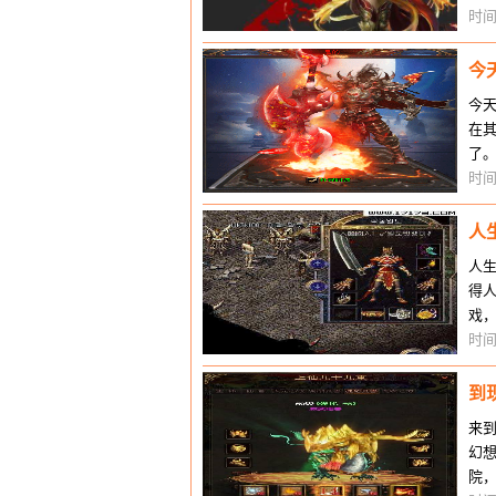
觉
时间
今
今
在
了
级。
时间
人
人
得
戏
要
时间
到
来
幻
院