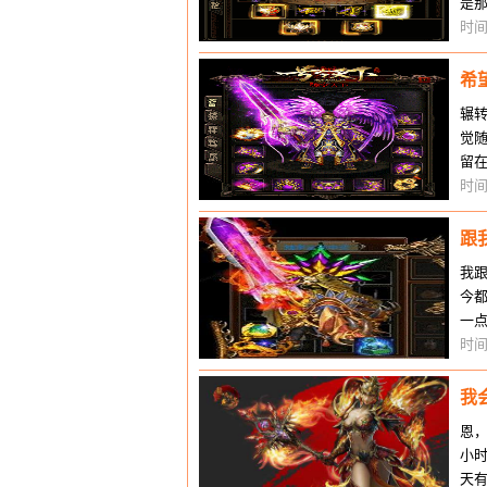
是
了
时间
希
辗
觉随
留在
候
时间
跟
我
今
一
于
时间
我
恩
小
天