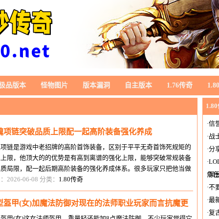
极品版本
怪物图片
版本漏洞
自主版本
1.76传奇
1.
1.8
·
信
魂项链突破品质上限配一起高阶装备强化养成
·
战
魂项链是游戏中老招牌的高阶首饰装备，区别于平平无奇首饰死规矩的
·
分
性上限，他顶大的的优势是有高到离谱的强化上限，能够突破常规装备
·
L
品质局限，配一起后期高阶装备的强化养成体系。很多玩家只把他当做
角
·
风
平无奇中间茬儿首饰，忽略了他
：2026-06-08 分类：
1.80传奇
·
不
·
最
型盔甲(女)加魔法防御对现在的法师职业玩家而言抗魔更
·
复
盔甲(女)这女法师盔甲，重量轻还能加8点魔法防御，不少玩家觉得它