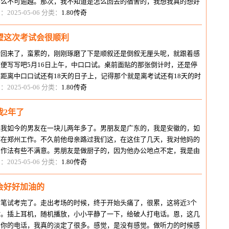
那么不可逾越。那次，我不知道是怎么回去的宿舍的，我想我真的想好
，我只希望，也最后的希望他不
：2025-05-06 分类：
1.80传奇
望这次考试会很顺利
转回来了，蛮累的，刚刚琢磨了下是顺叙还是倒叙无厘头呢，就跟着感
便写写吧5月16日上午，中口口试。桌前面贴的那张倒计时，还是停
距离中口口试还有18天的日子上，记得那个就是离考试还有18天的时
自己看不进去书的时候做的。揭
：2025-05-06 分类：
1.80传奇
我2年了
跟我如今的男友在一块儿两年多了。男朋友是广东的，我是安徽的，如
都在郑州工作。不久前他母亲路过我们这，在这住了几天，我对他妈的
点作法有些不满意。男朋友是做厨子的，因为他办公地点不定，我是由
他才来郑州工作的。说话时的这
：2025-05-06 分类：
1.80传奇
会好好加油的
，笔试考完了。走出考场的时候，终于开始头痛了，很累，这将近3个
时。插上耳机，随机播放，小小平静了一下，给破人打电话。恩，这几
有你的电话，我真的淡定了很多。感觉，是没有感觉。做听力的时候感