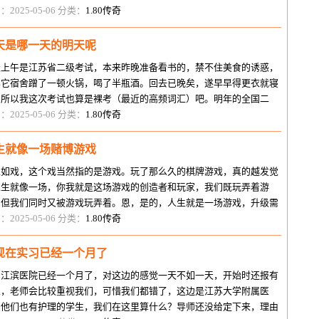
真的是蛮好，空前的好，听译部
：2025-05-06 分类：
1.80传奇
天是哪一天的明天呢
天上午是江苏省二级考试，本来昨晚准备看书的，禁不住美食的诱惑，
其它宿舍蹭了一顿火锅，喝了半瓶酒。回去已晚矣，遂早早得更衣就寝
。所以我这次考试也算是裸考（最近的高频词汇）吧。明年的全国二
。我来了 考完我就直奔湖南路
：2025-05-06 分类：
1.80传奇
生就像一场赌博游戏
生如戏，这个戏当然指的是游戏。玩了那么久的棋牌游戏，真的越发觉
人生就像一场，你我就是这场游戏的创造者和玩家，我们既玩弄着游
，但我们同时又被游戏玩弄着。恩，是的，人生就是一场游戏，升级需
很大的能量，但是如果靠你自己升
：2025-05-06 分类：
1.80传奇
现在实习已经一个月了
到江滨医院已经一个月了，对这边的感觉一天不如一天，开始时还报有
想，老师会比较重视我们，可惜我们都错了，这边是江苏大学附属医
，他们也有护理的学生，我们在这里算什么？导师还没给定下来，理由