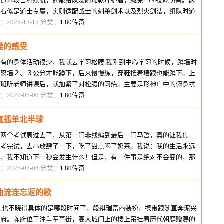
升道术攻击和续航，还能给队友附加乾坤护盾，减免15%技能伤害。这
链看似是道士专属，实则适配战士的刺杀剑术以及烈火剑法，组队时道
戴乾坤道链给战士加护盾，战士
：2025-12-15 分类：
1.80传奇
腰的感受
为有的身体活动很少，我就去学习松腰,我刚到中心学习的时候，蹲墙时
尖离墙２、３公分才能蹲下，后来慢慢练，穿鞋抵着墙跟也能蹲下。上
资班听老师讲课后，就加紧了对松腰的习练。主要是形神庄中的俯身拱
和转腰涮胯，再一个就是站桩
：2025-05-06 分类：
1.80传奇
寞孤单北半球
于两个考试周过去了，从第一门非线编到最后一门马哲，真的让我焦
！考完试，去小放肆了一下，吃了甜点喝了奶茶。我说：我的生活永远
变，我不知道下一秒会发生什么！但是，有一件事是绝对不会变的，那
是减肥！期末考试，让我看世界杯
：2025-05-06 分类：
1.80传奇
曲流连忘返的歌
天,也不晓得具体的是哪段时间了，段祺瑞富商装扮，携带跟随直奔泥兴
陈府。陈府位于注重军事街，高大城门上的楼上吊挂着历代朝庭赠赐的