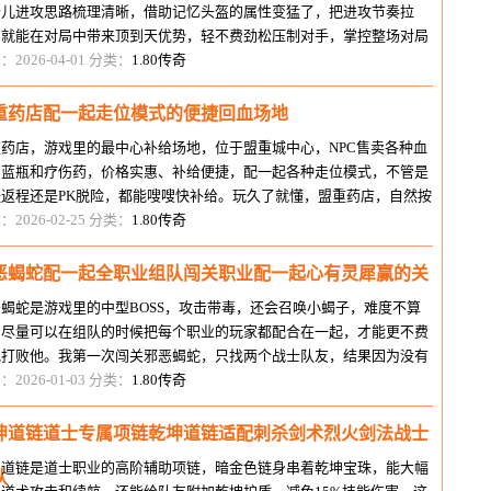
个儿进攻思路梳理清晰，借助记忆头盔的属性‌变猛了，把进攻节奏拉
，就能在对局中带来顶到天优势，轻不费劲松压制对手，掌控整场对局
奏。好多玩家觉得记忆头盔属性
：2026-04-01 分类：
1.80传奇
重药店配一起走位模式的便捷回血场地
重药店，游戏里的最中心补给场地，位于盟重城中心，NPC售卖各种血
、蓝瓶和疗伤药，价格实惠、补给便捷，配一起各种走位模式，不管是
怪返程还是PK脱险，都能嗖嗖快补给。玩久了就懂，盟重药店，自然按
这种走位模式，能嗖嗖快返程补
：2026-02-25 分类：
1.80传奇
恶蝎蛇配一起全职业组队闯关职业配一起心有灵犀赢的关
蝎蛇是游戏里的中型BOSS，攻击带毒，还会召唤小蝎子，难度不算
，尽量可以在组队的时候把每个职业的玩家都配合在一起，才能更不费
地打败他。我第一次闯关邪恶蝎蛇，只找两个战士队友，结果因为没有
士加血，也没有法师清小蝎子，我
：2026-01-03 分类：
1.80传奇
坤道链道士专属项链乾坤道链适配刺杀剑术烈火剑法战士
坤道链是道士职业的高阶辅助项链，暗金色链身串着乾坤宝珠，能大幅
队