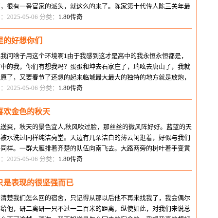
匾，很有一番官家的派头，就这么的来了。陈家第十代传人陈三关年最
的古代稀，银白的眉须下藏着
：2025-05-06 分类：
1.80传奇
里的好想你们
说我问啥子用这个环境啊1由于我感到这才是高中的我永恒永恒都是，
临中的我，你们有想我吗？蛋蛋和坤去石家庄了，瑞吆去唐山了，我就
太原了，又要春节了还想的起来临城最大最大的独特的地方就是放炮，
子时刻都放。。。。。我们晚上
：2025-05-06 分类：
1.80传奇
喜欢金色的秋天
风送爽，秋天的景色宜人,秋风吹过脸，那丝丝的微风阵好好。蓝蓝的天
像被水洗过同样纯洁亮堂。天边有几朵洁白的薄云闲逛着，好似与我们
手同样。一群大雁排着齐楚的队伍向南飞去。大路两旁的树叶着手变黄
，一片片打着旋儿往下落，像
：2025-05-06 分类：
1.80传奇
只是表现的很坚强而已
不清楚我们怎么回的宿舍，只记得从那以后他不再来找我了，我会偶尔
信给他，研二离研一只不过一二百米的距离，纵使如此，对我们来说总