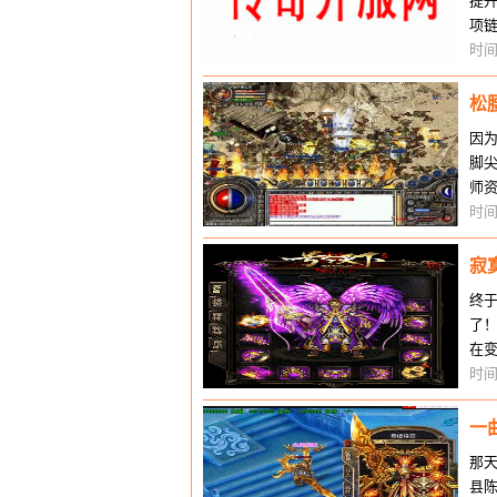
提
项
士
时间
松
因
脚
师
腰
时间
寂
终
了
在
就
时间
一
那
县