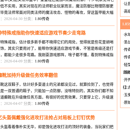
·
让
御低不实用，其实对现在的法师职业玩家而言，魔法防御比物理防御更
·
高
键毕竟法师常面对同类法师的魔法攻击、怪物的毒攻，穿这盔甲能大幅
少魔法伤害，我当年靠这盔甲
：2026-04-30 分类：
1.80传奇
1.8
种特殊戒指助你快速适应游戏节奏少走弯路
·
水
种特殊戒指，估计很多新手都不晓得它们的用处，觉得就是些花里胡哨
·
圣
首饰，其实只要用对了，能帮你快速适应游戏节奏，不管是练级还是打
·
传
备，都能少走很多弯路。我刚耍游戏那阵，啥子都不懂，看到特殊戒指
·
传
随手扔，直到后来被朋友骂了一
：2026-04-09 分类：
1.80传奇
·
轻
言
·
浅
癫靴加持升级做任务效率翻倍
·
开
癫靴这双鞋子，估计好多耍道士的兄弟都没见过，就算捡到了，也觉得
打
·
上
就是一双普通的鞋子，只能加一点防御，没啥特别的，其实你们都不知
·
玉
，道癫靴在升级做任务方面，有很好的优势效果，只要穿上它，升级速
·
原
和做任务的效率，都能直接翻倍
：2026-04-07 分类：
1.80传奇
极
忆头盔佩戴强化进攻打法抢占对局板上钉钉优势
忆头盔看着像朴实无华，却是强化进攻打法的顶好的装备，当玩家们把