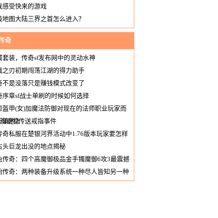
我感受快来的游戏
级地图大陆三界之首怎么进入？
5传奇
域套装，传奇sf发布网中的灵动水神
战之刃初期闯荡江湖的得力助手
奇不是没落只是赚钱模式改变了
奇序章sf战士单刷的时候如何选择
型盔甲(女)加魔法防御对现在的法师职业玩家而
抗魔更稳
析滇池2传送戒指事件
传奇私服在楚银河界活动中1.76版本玩家要怎样
古头巨龙出没的地点揭秘
兔传奇：四个高魔御极品金手镯魔御6攻3最震撼
始传奇：两种装备升级系统一种尽人皆知另一种
少人记得