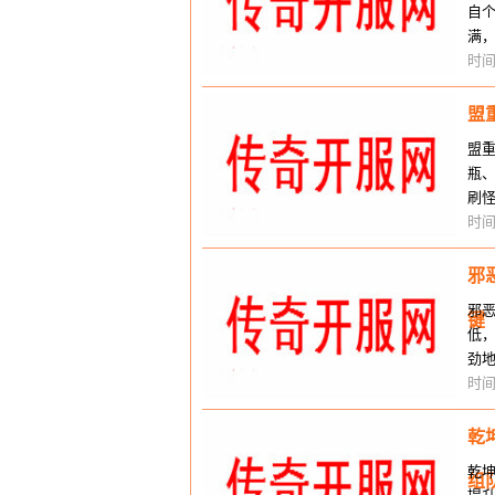
自
满
节
时间
盟
盟
瓶
刷
照
时间
邪
邪恶
键
低
劲
道
时间
乾
乾
组