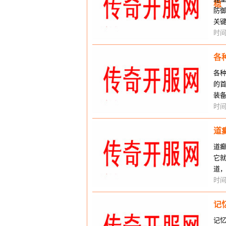
稳
防
关
减
时间
各
各
的
装
就
时间
道
道
它
道
度
时间
记
记