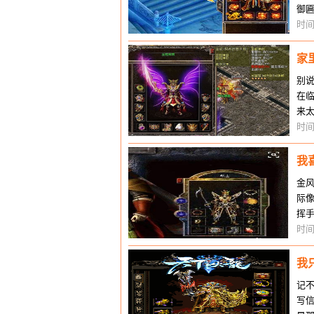
御
近
时间
家
别
在
来
啥
时间
我
金
际
挥
了
时间
我
记
写