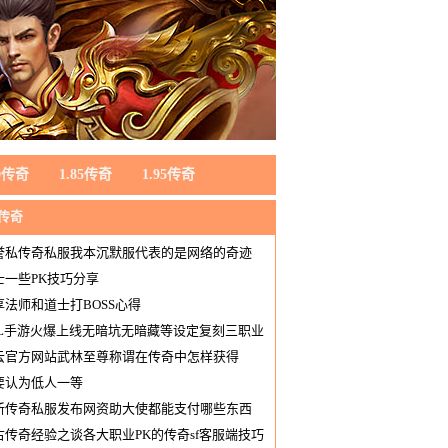
80传奇
1.85传奇
1.95传奇
0传奇
誉私传奇私服我本沉默服代表的是网络的奇迹
士一些PK技巧分享
享法师和道士打BOSS心得
OL手游火爆上线无暗坑无暗藏等设定复刻三职业
色
云官方网站武林至尊称谓在传奇中怎样获得
要认为低人一等
新传奇私服发布网资助大使都能支付哪些东西
古传奇经验之谈各大职业PK的传奇sf客服端技巧