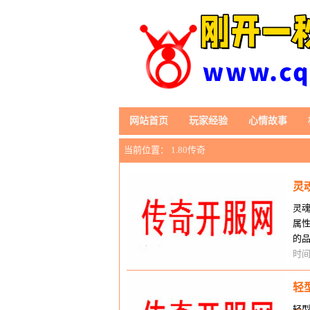
网站首页
玩家经验
心情故事
当前位置：
1.80传奇
灵
灵
属
的
平
时间
轻
轻型