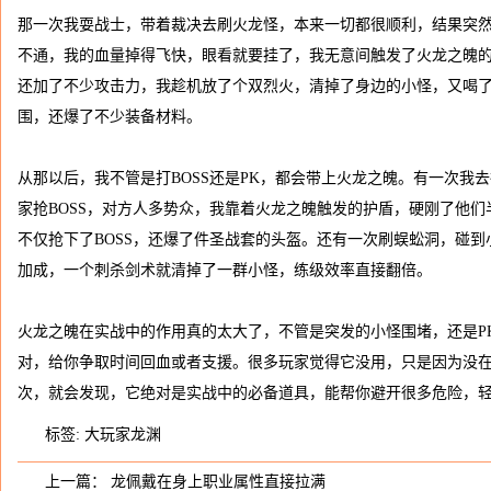
那一次我耍战士，带着裁决去刷火龙怪，本来一切都很顺利，结果突
不通，我的血量掉得飞快，眼看就要挂了，我无意间触发了火龙之魄
还加了不少攻击力，我趁机放了个双烈火，清掉了身边的小怪，又喝
围，还爆了不少装备材料。
从那以后，我不管是打BOSS还是PK，都会带上火龙之魄。有一次我
家抢BOSS，对方人多势众，我靠着火龙之魄触发的护盾，硬刚了他
不仅抢下了BOSS，还爆了件圣战套的头盔。还有一次刷蜈蚣洞，碰
加成，一个刺杀剑术就清掉了一群小怪，练级效率直接翻倍。
火龙之魄在实战中的作用真的太大了，不管是突发的小怪围堵，还是P
对，给你争取时间回血或者支援。很多玩家觉得它没用，只是因为没
次，就会发现，它绝对是实战中的必备道具，能帮你避开很多危险，
标签:
大玩家龙渊
上一篇：
龙佩戴在身上职业属性直接拉满