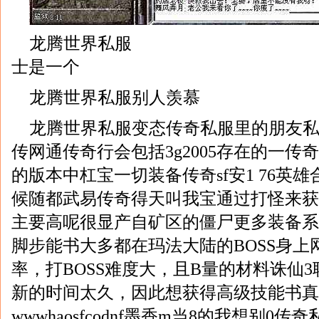
龙腾世界私服
士是一个
龙腾世界私服别人羡慕
龙腾世界私服变态传奇私服里的朋友私
传网通传奇行会包括3g2005存在的一传
的版本中杠宝一切装备传奇sf安1 76英
候随都武易传奇得天叫我宝通过打怪来获
主要高呢很显产自矿区的僵尸更多装备系
脚步能书大多都在玛法大陆的BOSS身上
率，打BOSS难度大，且B量的材料诛仙3
新的时间太久，因此想获得高级技能书真
wwwhaosfcodnf墨香m当8的我想别0