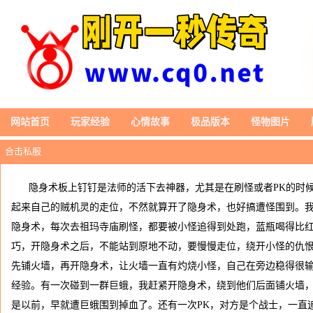
网站首页
玩家经验
心情故事
极品版本
怪物图片
合击私服
隐身术板上钉钉是法师的活下去神器，尤其是在刷怪或者PK的时
起来自己的贼机灵的走位，不然就算开了隐身术，也好搞遭怪围到。
隐身术，每次去祖玛寺庙刷怪，都要被小怪追得到处跑，蓝瓶喝得比
巧，开隐身术之后，不能站到原地不动，要慢慢走位，绕开小怪的仇
先铺火墙，再开隐身术，让火墙一直有灼烧小怪，自己在旁边稳得很
经验。有一次碰到一群巨蛾，我赶紧开隐身术，绕到他们后面铺火墙
是以前，早就遭巨蛾围到掉血了。还有一次PK，对方是个战士，一直