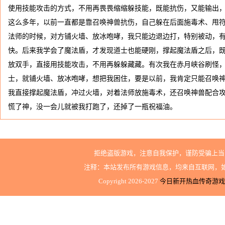
使用技能攻击的方式，不用再畏畏缩缩躲技能，既能抗伤，又能输出
这么多年，以前一直都是靠召唤神兽抗伤，自己躲在后面施毒术、甩
法师的时候，对方铺火墙、放冰咆哮，我只能边退边打，特别被动，
快。后来我学会了魔法盾，才发现道士也能硬刚，撑起魔法盾之后，
放双手，直接用技能攻击，不用再躲躲藏藏。有次我在赤月峡谷刷怪
士，就铺火墙、放冰咆哮，想把我困住，要是以前，我肯定只能召唤
我直接撑起魔法盾，冲过火墙，对着法师放施毒术，还召唤神兽配合
慌了神，没一会儿就被我打跑了，还掉了一瓶祝福油。
拒绝盗版游戏，注意自我保护，谨防受骗上当
注释：本站发布所有游戏信息，均来自互联网，
Copyright 2026-2027
今日新开热血传奇游戏