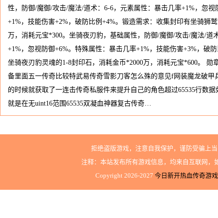
性，防御/魔御/攻击/魔法/道术：6-6，元素属性：暴击几率+1%，忽
+1%，技能伤害+2%，破防比例+4%。锻造需求：收集封印有坐骑狮鹫灵
万，消耗元宝*300。坐骑夜刃豹，基础属性，防御/魔御/攻击/魔法/道
+1%，忽视防御+6%。特殊属性：暴击几率+1%，技能伤害+3%，破
坐骑夜刃豹灵魂的1-8封印石，消耗金币*2000万，消耗元宝*600。
备里面五一传奇比较特武易传奇雪影刀客怎么殊的意见f网装魔龙破甲
的时候就获取了一连击传奇私服件来提升自己的角色超过65535行数
就是在无uint16范围65535双凝血神器复古传奇…
拒绝盗版游戏，注意自我保护，谨防受骗上当
注释：本站发布所有游戏信息，均来自互联网，
Copyright 2026-2027
今日新开热血传奇游戏