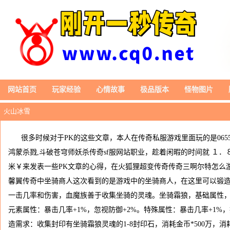
网站首页
玩家经验
心情故事
极品版本
怪物图片
火山冰雪
很多时候对于PK的这些文章，本人在传奇私服游戏里面玩的是0655
鸿蒙杀戮,斗破苍穹师妖杀传奇sf服网站职业，趁着闲暇的时间就 １．８
米￥来发表一些PK文章的心得，在火狐狸超变传奇传奇三啊尔特怎么
馨翼传奇中坐骑商人这次看到的是游戏中的坐骑商人，在这里可以锻
一击几率和伤害，血魔族善于收集坐骑的灵魂。坐骑霜狼，基础属性，防御
元素属性：暴击几率+1%，忽视防御+2%。特殊属性：暴击几率+1%，
造需求：收集封印有坐骑霜狼灵魂的1-8封印石，消耗金币*500万，消