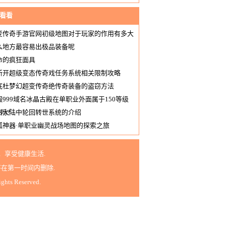
看看
变传奇手游官网初级地图对于玩家的作用有多大
么地方最容易出极品装备呢
命的疯狂面具
新开超级变态传奇戏任务系统相关限制攻略
底杜梦幻超变传奇绝传奇装备的盗窃方法
服999域名冰晶古殿在单职业外面属于150等级
吗?
启大陆中轮回转世系统的介绍
狐神器·单职业幽灵战场地图的探索之旅
享受健康生活.
在第一时间内删除.
ghts Reserved.