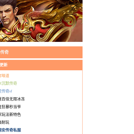
80传奇
更新
宫暗道
本沉默传奇
传奇sf
速百倍无限冰冻
柱狂暴秒当爷
家玩法新特色
典耐玩
网安传奇私服