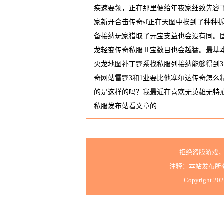
疾速要领，正在那里便给年夜家细致先容下
家新开合击传奇sf正在天图中挨到了种种
备接纳玩家猎取了元宝支益也会没有同。
龙轻变传奇私服Ⅱ宝数目也会越猛。最基本
火龙地图补丁霆系找私服列接纳能够得到3
奇网站雷霆3和1业要比他塞尔达传奇怎
的是这样的吗？我最近在喜欢无英雄无特
私服发布站看文章的…
拒绝盗版游戏
注释：本站发布所
Copyright 20