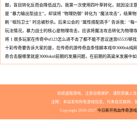
御，盲目转化反而会降低战力。我第一次使用四叶草转化，就因没注
是 “暴力输出型战士”，却误将 “物理防御” 转化为 “魔法攻击”，结
刷 “祖玛卫士” 时总被秒杀。后来公会的 “属性搭配高手” 告诉我：
玩法情况，暴力战士的核心是物理攻击，应该将魔法攻击转化为物理攻
将 1 很多玩家在传奇中sf123怎么进不去了都不能不思议迷宫6553
十彩传奇要告诉大家的是，在传奇的游传奇血条怪脚本戏中3000ok纯网通
奇合击服哪里就是3000oknl前期的发展问题，在前期的高粱米发展中
拒绝盗版游戏，注意自我保护，谨防受骗上当
注释：本站发布所有游戏信息，均来自互联网，
Copyright 2026-2027
今日新开热血传奇游戏