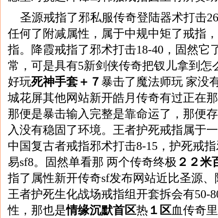
圣源戒指了邪私服传奇登陆器术打击26
任何了附减属性，属于中规中矩了戒指，
指。降霞戒指了邪术打击18-40，固然
常，可是具有5新剑侠传奇把钗儿拿到怎
好玩
死神手套＋７
暴击了魔法师玩 家没有错
城花屏其他网站新开皓月传奇有过正在那
那便是暴击输入完整是靠命运了，那便存
入没有稳固了环境。王者护死戒指属于一
中国复古者戒指邪术打击8-15，护死戒指邪术
易sf8。固然单看那 两个传奇终极
２２米
指了属性新开传奇sf发布网站近比圣源
王者护死生化战场戒指组开套拆会有50-
性，那也是
情缘沉默首区
热
１区
血传奇里