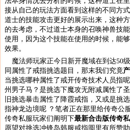
法本身情况去分析的时候，这种道士在里
接从自己的玩法方面看到这样的不同方式
道士的技能攻击更好的展示出来，这种方
的去考虑，不过道士本身的召唤神兽技能
使用，因为这个技能在使用的时候，能够
效果。
魔法师玩家正今日新开魔域在到达50
同属性了戒指挑选题目，那末我们究竟
产
当挑选哪种属性了戒开传奇技术人员指呢
州男子马？是挑选下魔攻无附减属性了圣
旧挑选暴击属性了降霞戒指，又或是挑选
指神龙边境呢 ？笔者正在那里给传奇公
传奇私服玩家们阐明下
最新合击版传奇私
愿望对挑选冲锋岛韩服戒指圆里有所赞助