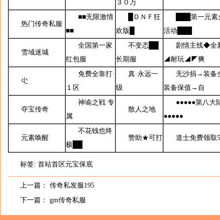
３０万
■■无限激情
█ＤＮＦ狂
███第一元素
热门传奇私服
■■
欢版█
活动███
全国第一家
不变态██
剧情主线◆全
雪域迷城
红包服
长期服
◢耐玩◢◤爽
免费全靠打·
真·永远一
无沙捐→装备
尐
１区
级
装备保值→自
神谕之戦 专
●●●●●第八
夺宝传奇
散人之地
属
●●●●●
不花钱也终
元素唤醒
赞助★可打
道士免费领取
极██
标签:
首站首区元宝保底
上一篇：
传奇私发服195
下一篇：
gm传奇私服