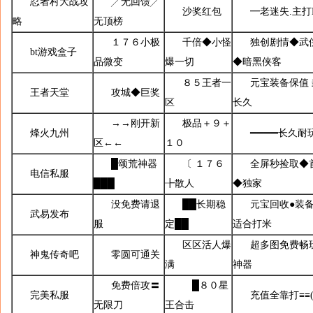
忍者村大战攻
╱无回馈╱
沙奖红包
━老迷失.主打
略
无顶榜
１７６小极
千倍◆小怪
独创剧情◆武
bt游戏盒子
品微变
爆一切
◆暗黑侠客
８５王者一
元宝装备保值 
王者天堂
攻城◆巨奖
区
长久
→→刚开新
极品＋９＋
烽火九州
════长久耐
区←←
１０
█颂荒神器
〔 １７６
全屏秒捡取◆
电信私服
███
╊散人
◆独家
没免费请退
██长期稳
元宝回收●装备
武易发布
服
定██
适合打米
区区活人爆
超多图免费畅
神鬼传奇吧
零圆可通关
满
神器
免费倍攻〓
█８０星
完美私服
充值全靠打≡≡
无限刀
王合击