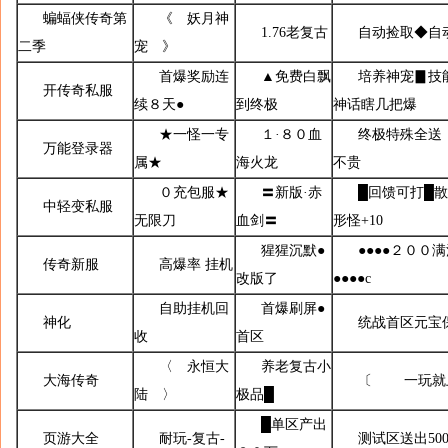
蝙蝠侠传奇第
《 妖月神
1.76老复古
自动捡取◆自
二季
宠 》
首爆奖励连
▲免费白飘
培养神宠▊技
开传奇私服
续８天●
到终极
神话瞎几把爆
★一怪一专
１·８０血
终极特殊全送
万能登录器
属★
海火龙
不贵
０充包服★
〓新版·赤
█回馈可打█散
中轻变私服
无限刀
血剑〓
形怪+10
猩猩沉默●
●●●●２００
传奇新服
高爆率 挂机
改版了
●●●●c
自助挂机回
首爆刷屏●
神化
统战首区元宝
收
首区
〈 永恒大
养老复古小
大海传奇
〔 一玩
陆 〉
极品█
█单区产出
页游大全
耐玩-复古-
测试区送出50