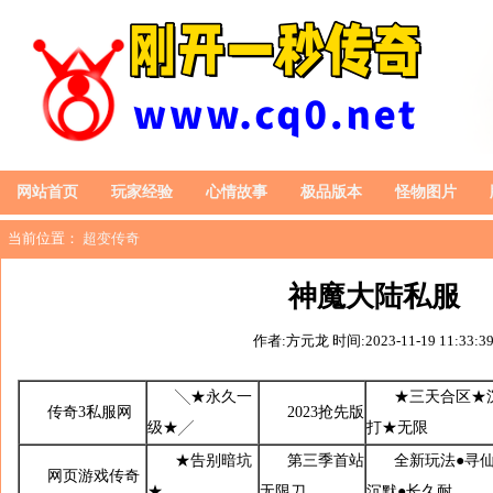
网站首页
玩家经验
心情故事
极品版本
怪物图片
当前位置：
超变传奇
神魔大陆私服
作者:方元龙
时间:2023-11-19 11:33:3
╲★永久一
★三天合区★
传奇3私服网
2023抢先版
级★╱
打★无限
★告别暗坑
第三季首站
全新玩法●寻仙
网页游戏传奇
★
无限刀
沉默●长久耐